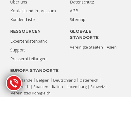
Über uns
Datenschutz
Kontakt und Impressum
AGB
Kunden Liste
Sitemap
RESSOURCEN
GLOBALE
STANDORTE
Expertendatenbank
Vereinigte Staaten
Asien
Support
Pressemitteilungen
EUROPA STANDORTE
Niederlande
Belgien
Deutschland
Österreich
Frankreich
Spanien
Italien
Luxemburg
Schweiz
Vereinigtes Königreich
© Copyright 1993-2026 Stellar Datenrettung. Alle Rechte
vorbehalten.
Alle Produktnamen, Logos und Marken sind Eigentum ihrer