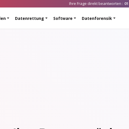
Ihre Frage direkt beantworten :
01
den
Datenrettung
Software
Datenforensik