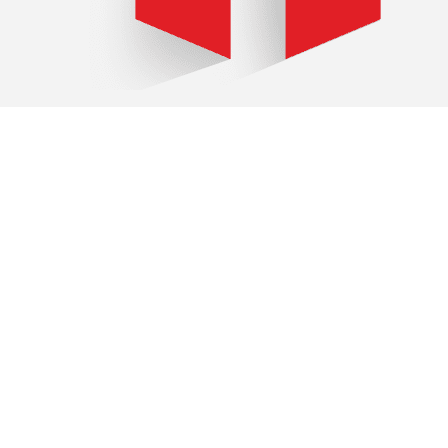
TECHNOLOGIE, DER
Data Care Experts Se
BÜRO IN ÖSTERREICH
Stellar Datenrettung
Mariahilfer Straße 123
1060 Wien
Österreich
Rufen Sie uns an :
01 229 72 88
Senden Sie uns eine E-mail