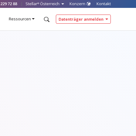
 229 72 88
|
Stellar
Österreich
Konzern
Kontakt
®
Ressourcen
Datenträger anmelden