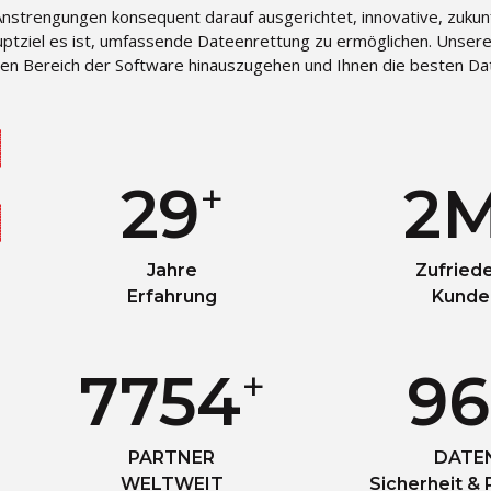
strengungen konsequent darauf ausgerichtet, innovative, zukunft
uptziel es ist, umfassende Dateenrettung zu ermöglichen. Unsere
den Bereich der Software hinauszugehen und Ihnen die besten Da
+
30
3
Jahre
Zufried
Erfahrung
Kunde
+
8000
10
PARTNER
DATE
WELTWEIT
Sicherheit &