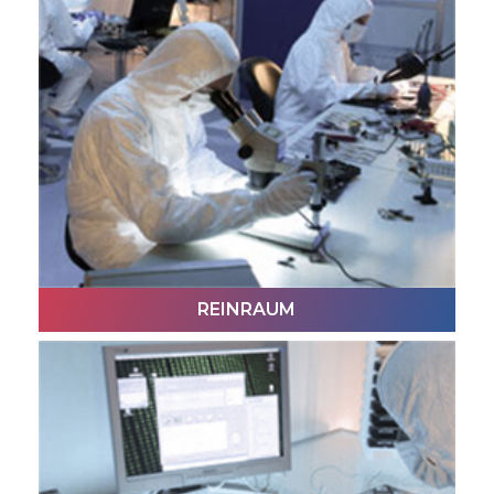
MANUELLE ARBEIT
Dieser Ingenieur befasst sich in stundenlanger
Arbeit mit Ihrem Datenträger.
REINRAUM
REINRAUM