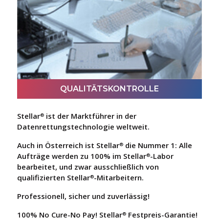
Ihr Datenträger wird in diesem professionellen
Reinraum der ISO-100-Klasse behandelt.
QUALITÄTSKONTROLLE
Stellar
ist der Marktführer in der
®
Datenrettungstechnologie weltweit.
Auch in Österreich ist Stellar
die Nummer 1: Alle
®
Aufträge werden zu 100% im Stellar
-Labor
®
bearbeitet, und zwar ausschließlich von
QUALITÄTSKONTROLLE
qualifizierten Stellar
-Mitarbeitern.
®
Dieser Ingenieur kontrolliert manuell die Qualität
Professionell, sicher und zuverlässig!
Ihrer Dateien.
100% No Cure-No Pay! Stellar
Festpreis-Garantie!
®