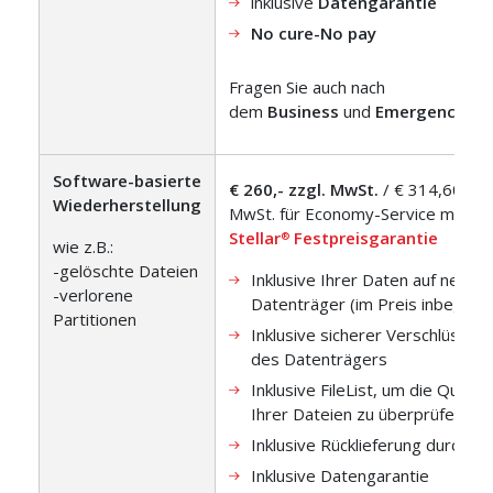
inklusive
Datengarantie
No cure-No pay
Fragen Sie auch nach
dem
Business
und
Emergency
Ser
Software-basierte
€ 260,- zzgl. MwSt.
/ € 314,60 inkl
Wiederherstellung
MwSt. für Economy-Service mit
Stellar
Festpreisgarantie
®
wie z.B.:
-gelöschte Dateien
Inklusive Ihrer Daten auf neuem
-verlorene
Datenträger (im Preis inbegriff
Partitionen
Inklusive sicherer Verschlüssel
des Datenträgers
Inklusive FileList, um die Qualitä
Ihrer Dateien zu überprüfen.
Inklusive Rücklieferung durch D
Inklusive Datengarantie