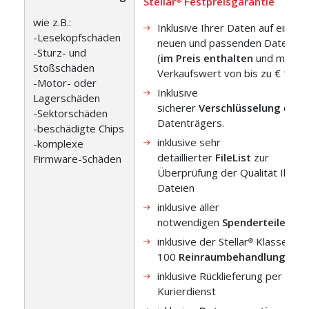
Stellar
Festpreisgarantie
®
wie z.B.:
Inklusive Ihrer Daten auf einem
-Lesekopfschäden
neuen und passenden Datenträ
-Sturz- und
(
im Preis enthalten
und mit ei
Stoßschäden
Verkaufswert von bis zu € 160)
-Motor- oder
Inklusive
Lagerschäden
sicherer
Verschlüsselung
des
-Sektorschäden
Datenträgers.
-beschädigte Chips
inklusive sehr
-komplexe
detaillierter
FileList
zur
Firmware-Schäden
Überprüfung der Qualität Ihrer
Dateien
inklusive aller
notwendigen
Spenderteile
inklusive der Stellar
Klasse
®
100
Reinraumbehandlung
inklusive Rücklieferung per DHL
Kurierdienst