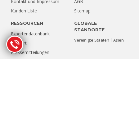
Kontakt und Impressum
AGB
Kunden Liste
Sitemap
RESSOURCEN
GLOBALE
STANDORTE
Expertendatenbank
Vereinigte Staaten
Asien
Support
Pressemitteilungen
EUROPA STANDORTE
Niederlande
Belgien
Deutschland
Österreich
Frankreich
Spanien
Italien
Luxemburg
Schweiz
Vereinigtes Königreich
© Copyright 1993-2026 Stellar Datenrettung. Alle Rechte
vorbehalten.
Alle Produktnamen, Logos und Marken sind Eigentum ihrer
jeweiligen Inhaber. Alle auf dieser Website verwendeten Firmen-,